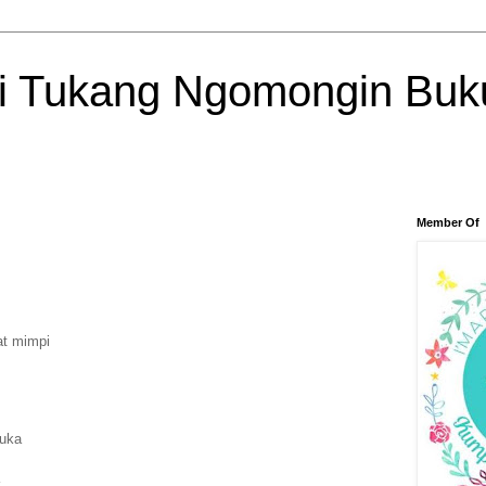
si Tukang Ngomongin Buk
Member Of
at mimpi
luka