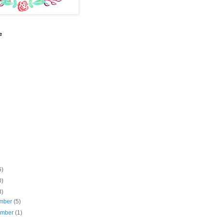
e
6)
0)
8)
mber
(5)
ember
(1)