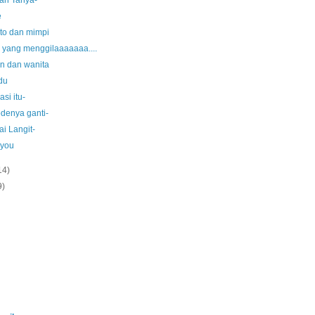
ah Tanya-
e
to dan mimpi
 yang menggilaaaaaaa....
in dan wanita
du
asi itu-
odenya ganti-
i Langit-
 you
14)
9)