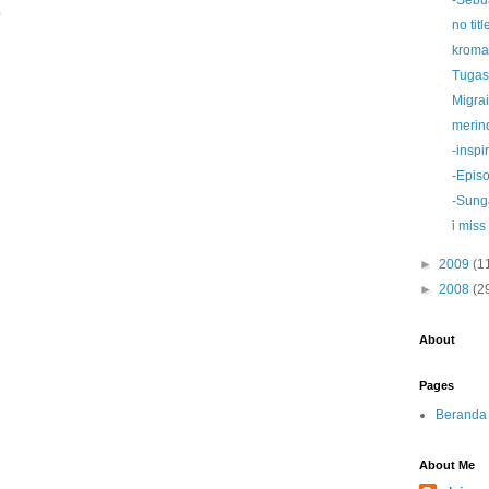
-Sebu
)
no titl
kroma
Tugas
Migra
merin
-inspir
-Epis
-Sunga
i miss
►
2009
(1
►
2008
(2
About
Pages
Beranda
About Me