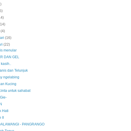
7)
5)
14)
(14)
t
(4)
ari
(16)
ri
(22)
is menular
ER DAN GEL
 kasih..
anis dan Telunjuk
day ngelabing
dan Kucing
cinta untuk sahabat
 Gie-
N
k Hati
e II
ALAWANGI - PANGRANGO