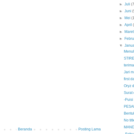
►
Juli
(
►
Juni
(
►
Mei
(
►
April
►
Mare
►
Febru
▼
Janua
Menul
STIR
terima
Jari m
first 
Oryz 
Surat 
-Puisi
PESA
Bentu
No titl
MAND
Beranda
Posting Lama