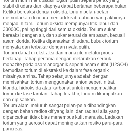
Torium murni merupakan logam putih seperti perak yang
stabil di udara dan kilapnya dapat bertahan beberapa bulan.
Ketika bereaksi dengan oksida, torium pelan-pelan
memudarkan di udara menjadi keabu-abuan yang akhirnya
menjadi hitam. Torium oksida mempunyai titik-lebur dari
33000C, paling tinggi dari semua oksida. Torium sukar
bereaksi dengan air, dan sukar terurai dalam asam, kecuali
asam klorida. Ketika dipanaskan di udara, bubuk torium
menyala dan terbakar dengan nyala putih.
Torium dapat di ekstraksi dari monazite melalui proes
bertahap. Tahap pertama dengan melarutkan serbuk
monazite pada asam anorganik seperti asam sulfat (H2SO4)
kemudian torium di ekstraksi ke dalam fase organik
misalnya amina. Tahap selanjutnya adalah dengan
memisahkan torium menggunakan anion seperti nitrat,
klorida, hidroksida atau karbonat untuk mengembalikan
torium ke fase larutan. Tahap terakhir, torium dikumpulkan
dan dipisahkan.
Torium alami meluruh sangat pelan-pela dibandingkan
dengan bahan radioaktif yang lain, dan radiasi alfa yang
dipancarkan tidak bias menembus kulit manusia. Ledakan
torium yang aerosol dapat meningkatkan resiko paru-paru,
pancreas.