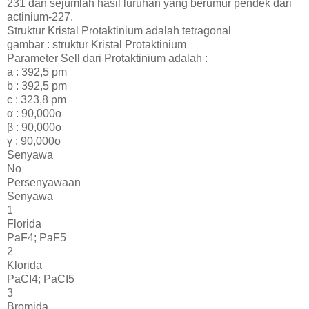
231 dan sejumlah hasil luruhan yang berumur pendek dari
actinium-227.
Struktur Kristal Protaktinium adalah tetragonal
gambar : struktur Kristal Protaktinium
Parameter Sell dari Protaktinium adalah :
a : 392,5 pm
b : 392,5 pm
c : 323,8 pm
α : 90,000o
β : 90,000o
γ : 90,000o
Senyawa
No
Persenyawaan
Senyawa
1
Florida
PaF4; PaF5
2
Klorida
PaCI4; PaCI5
3
Bromida