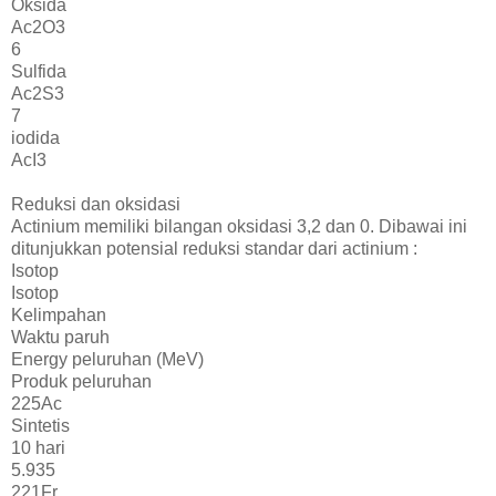
Oksida
Ac2O3
6
Sulfida
Ac2S3
7
iodida
AcI3
Reduksi dan oksidasi
Actinium memiliki bilangan oksidasi 3,2 dan 0. Dibawai ini
ditunjukkan potensial reduksi standar dari actinium :
Isotop
Isotop
Kelimpahan
Waktu paruh
Energy peluruhan (MeV)
Produk peluruhan
225Ac
Sintetis
10 hari
5.935
221Fr