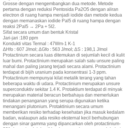
Grosse dengan mengembangkan dua metode. Metode
pertama dengan reduksi Pentosida Pa2O5 dengan aliran
electron di ruang hampa menjadi iodide dan metode kedua
dengan memanaskan iodide PaI5 di ruang hampa dengan
reaksi 2PaI5 → 2Pa + 5I2.
Sifat secara umum dan bentuk Kristal
Jari-jari :180 ppm
Kondukti vitas Termal : 47Wm-1 K-1
ΔHfo : 607 J/mol; ΔGfo : 563 J/mol; ΔS : 198,1 J/mol
Protactinium secara luas ditemukan di sejumlah kecil di kulit
luar bumi. Protactinium merupakan salah satu unsure paling
mahal dan paling jarang terjadi secara alami. Protactinium
terdapat di bijih uranium pada konsentrasi 1-3 ppm.
Protactinium mempunyai kilat metalik terang yang tahan
beberapa waktu di udara. Protactinium merupakan unsure
superconduktiv sekitar 1.4 K. Protaktium terdapat di minyak
merupakan material beracun berbahaya dan memerlukan
tindakan penanganan yang serupa digunakan ketika
menangani plutonium. Protaktinium secara umum
memberikan resiko terhadap kesehatan jika masuk kedalam
badan, walaupun ada resiko eksternal kecil berhubungan
dengan sinar gamma yang dipancarkan oleh protactinium-