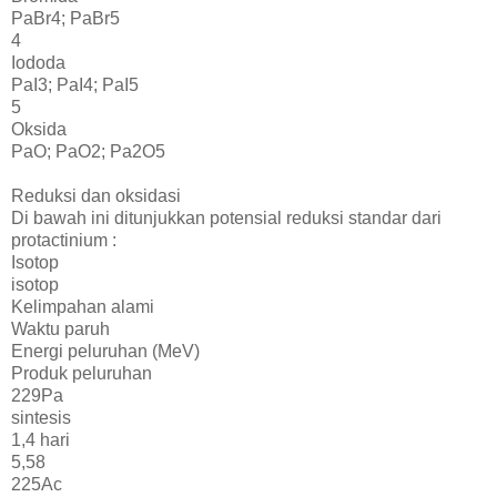
PaBr4; PaBr5
4
Iododa
PaI3; PaI4; PaI5
5
Oksida
PaO; PaO2; Pa2O5
Reduksi dan oksidasi
Di bawah ini ditunjukkan potensial reduksi standar dari
protactinium :
Isotop
isotop
Kelimpahan alami
Waktu paruh
Energi peluruhan (MeV)
Produk peluruhan
229Pa
sintesis
1,4 hari
5,58
225Ac