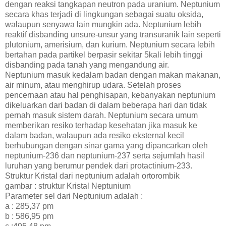
dengan reaksi tangkapan neutron pada uranium. Neptunium
secara khas terjadi di lingkungan sebagai suatu oksida,
walaupun senyawa lain mungkin ada. Neptunium lebih
reaktif disbanding unsure-unsur yang transuranik lain seperti
plutonium, amerisium, dan kurium. Neptunium secara lebih
bertahan pada partikel berpasir sekitar 5kali lebih tinggi
disbanding pada tanah yang mengandung air.
Neptunium masuk kedalam badan dengan makan makanan,
air minum, atau menghirup udara. Setelah proses
pencernaan atau hal penghisapan, kebanyakan neptunium
dikeluarkan dari badan di dalam beberapa hari dan tidak
pernah masuk sistem darah. Neptunium secara umum
memberikan resiko terhadap kesehatan jika masuk ke
dalam badan, walaupun ada resiko eksternal kecil
berhubungan dengan sinar gama yang dipancarkan oleh
neptunium-236 dan neptunium-237 serta sejumlah hasil
luruhan yang berumur pendek dari protactinium-233.
Struktur Kristal dari neptunium adalah ortorombik
gambar : struktur Kristal Neptunium
Parameter sel dari Neptunium adalah :
a : 285,37 pm
b : 586,95 pm