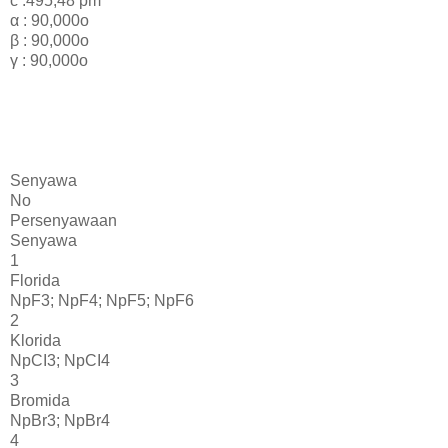
c :495,48 pm
α : 90,000o
β : 90,000o
γ : 90,000o
Senyawa
No
Persenyawaan
Senyawa
1
Florida
NpF3; NpF4; NpF5; NpF6
2
Klorida
NpCI3; NpCI4
3
Bromida
NpBr3; NpBr4
4