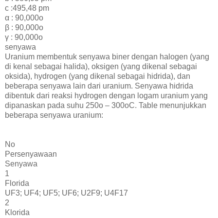
c :495,48 pm
α : 90,000o
β : 90,000o
γ : 90,000o
senyawa
Uranium membentuk senyawa biner dengan halogen (yang
di kenal sebagai halida), oksigen (yang dikenal sebagai
oksida), hydrogen (yang dikenal sebagai hidrida), dan
beberapa senyawa lain dari uranium. Senyawa hidrida
dibentuk dari reaksi hydrogen dengan logam uranium yang
dipanaskan pada suhu 250o – 300oC. Table menunjukkan
beberapa senyawa uranium:
No
Persenyawaan
Senyawa
1
Florida
UF3; UF4; UF5; UF6; U2F9; U4F17
2
Klorida