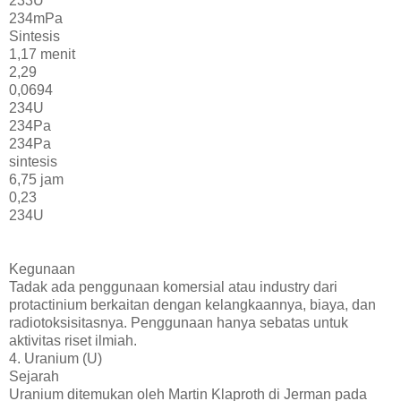
233U
234mPa
Sintesis
1,17 menit
2,29
0,0694
234U
234Pa
234Pa
sintesis
6,75 jam
0,23
234U
Kegunaan
Tadak ada penggunaan komersial atau industry dari
protactinium berkaitan dengan kelangkaannya, biaya, dan
radiotoksisitasnya. Penggunaan hanya sebatas untuk
aktivitas riset ilmiah.
4. Uranium (U)
Sejarah
Uranium ditemukan oleh Martin Klaproth di Jerman pada