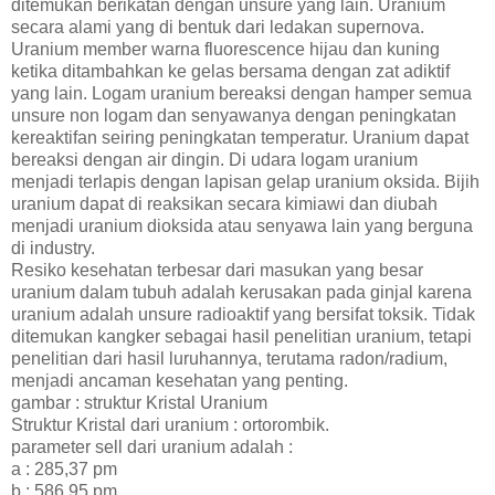
ditemukan berikatan dengan unsure yang lain. Uranium
secara alami yang di bentuk dari ledakan supernova.
Uranium member warna fluorescence hijau dan kuning
ketika ditambahkan ke gelas bersama dengan zat adiktif
yang lain. Logam uranium bereaksi dengan hamper semua
unsure non logam dan senyawanya dengan peningkatan
kereaktifan seiring peningkatan temperatur. Uranium dapat
bereaksi dengan air dingin. Di udara logam uranium
menjadi terlapis dengan lapisan gelap uranium oksida. Bijih
uranium dapat di reaksikan secara kimiawi dan diubah
menjadi uranium dioksida atau senyawa lain yang berguna
di industry.
Resiko kesehatan terbesar dari masukan yang besar
uranium dalam tubuh adalah kerusakan pada ginjal karena
uranium adalah unsure radioaktif yang bersifat toksik. Tidak
ditemukan kangker sebagai hasil penelitian uranium, tetapi
penelitian dari hasil luruhannya, terutama radon/radium,
menjadi ancaman kesehatan yang penting.
gambar : struktur Kristal Uranium
Struktur Kristal dari uranium : ortorombik.
parameter sell dari uranium adalah :
a : 285,37 pm
b : 586,95 pm