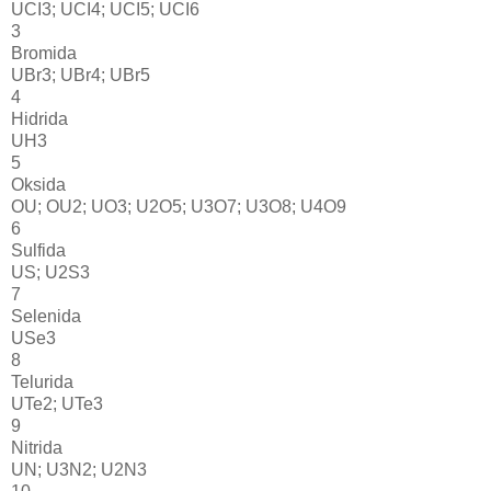
UCI3; UCI4; UCI5; UCI6
3
Bromida
UBr3; UBr4; UBr5
4
Hidrida
UH3
5
Oksida
OU; OU2; UO3; U2O5; U3O7; U3O8; U4O9
6
Sulfida
US; U2S3
7
Selenida
USe3
8
Telurida
UTe2; UTe3
9
Nitrida
UN; U3N2; U2N3