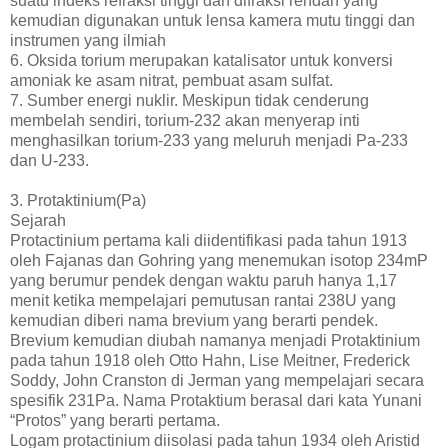
suatu indeks refraksi tinggi dan difraksi rendah yang
kemudian digunakan untuk lensa kamera mutu tinggi dan
instrumen yang ilmiah
6. Oksida torium merupakan katalisator untuk konversi
amoniak ke asam nitrat, pembuat asam sulfat.
7. Sumber energi nuklir. Meskipun tidak cenderung
membelah sendiri, torium-232 akan menyerap inti
menghasilkan torium-233 yang meluruh menjadi Pa-233
dan U-233.
3. Protaktinium(Pa)
Sejarah
Protactinium pertama kali diidentifikasi pada tahun 1913
oleh Fajanas dan Gohring yang menemukan isotop 234mP
yang berumur pendek dengan waktu paruh hanya 1,17
menit ketika mempelajari pemutusan rantai 238U yang
kemudian diberi nama brevium yang berarti pendek.
Brevium kemudian diubah namanya menjadi Protaktinium
pada tahun 1918 oleh Otto Hahn, Lise Meitner, Frederick
Soddy, John Cranston di Jerman yang mempelajari secara
spesifik 231Pa. Nama Protaktium berasal dari kata Yunani
“Protos” yang berarti pertama.
Logam protactinium diisolasi pada tahun 1934 oleh Aristid