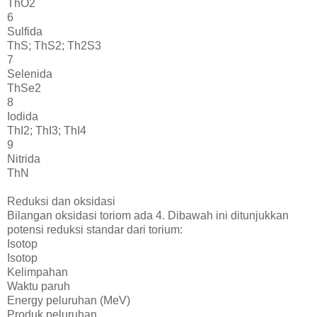
ThO2
6
Sulfida
ThS; ThS2; Th2S3
7
Selenida
ThSe2
8
Iodida
ThI2; ThI3; ThI4
9
Nitrida
ThN
Reduksi dan oksidasi
Bilangan oksidasi toriom ada 4. Dibawah ini ditunjukkan
potensi reduksi standar dari torium:
Isotop
Isotop
Kelimpahan
Waktu paruh
Energy peluruhan (MeV)
Produk peluruhan