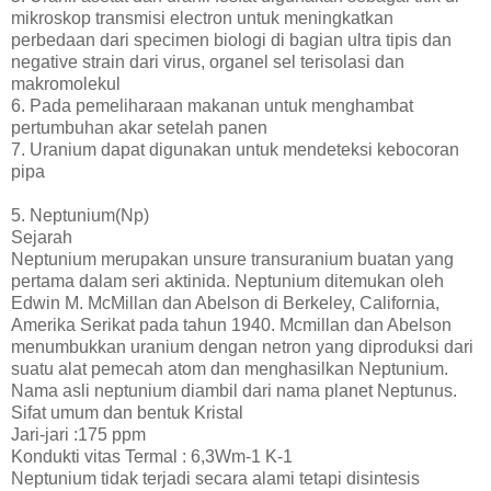
mikroskop transmisi electron untuk meningkatkan
perbedaan dari specimen biologi di bagian ultra tipis dan
negative strain dari virus, organel sel terisolasi dan
makromolekul
6. Pada pemeliharaan makanan untuk menghambat
pertumbuhan akar setelah panen
7. Uranium dapat digunakan untuk mendeteksi kebocoran
pipa
5. Neptunium(Np)
Sejarah
Neptunium merupakan unsure transuranium buatan yang
pertama dalam seri aktinida. Neptunium ditemukan oleh
Edwin M. McMillan dan Abelson di Berkeley, California,
Amerika Serikat pada tahun 1940. Mcmillan dan Abelson
menumbukkan uranium dengan netron yang diproduksi dari
suatu alat pemecah atom dan menghasilkan Neptunium.
Nama asli neptunium diambil dari nama planet Neptunus.
Sifat umum dan bentuk Kristal
Jari-jari :175 ppm
Kondukti vitas Termal : 6,3Wm-1 K-1
Neptunium tidak terjadi secara alami tetapi disintesis