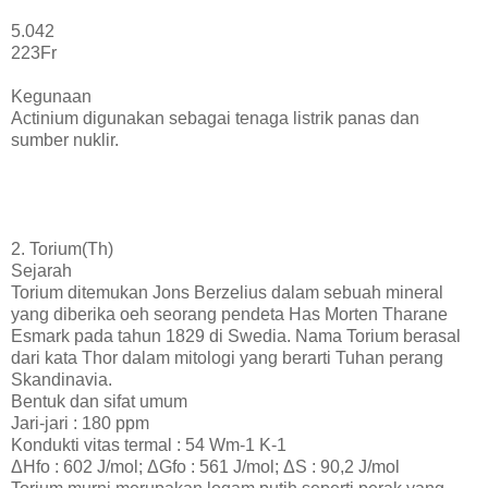
5.042
223Fr
Kegunaan
Actinium digunakan sebagai tenaga listrik panas dan
sumber nuklir.
2. Torium(Th)
Sejarah
Torium ditemukan Jons Berzelius dalam sebuah mineral
yang diberika oeh seorang pendeta Has Morten Tharane
Esmark pada tahun 1829 di Swedia. Nama Torium berasal
dari kata Thor dalam mitologi yang berarti Tuhan perang
Skandinavia.
Bentuk dan sifat umum
Jari-jari : 180 ppm
Kondukti vitas termal : 54 Wm-1 K-1
ΔHfo : 602 J/mol; ΔGfo : 561 J/mol; ΔS : 90,2 J/mol