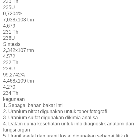
230 Th
235U
0,7204%
7,038x108 thn
4.679
231 Th
236U
Sintesis
2,342x107 thn
4.572
232 Th
238U
99,2742%
4,468x109 thn
4.270
234 Th
kegunaan
1. Sebagai bahan bakar inti
2. Uranium nitrat digunakan untuk toner fotografi
3. Uranium sulfat digunakan dikimia analisa
4. Dalam dunia kesehatan untuk info diagnostik anatomi dan
fungsi organ
5. Uranil asetat dan uranil fosfat digunakan sebagai titik di