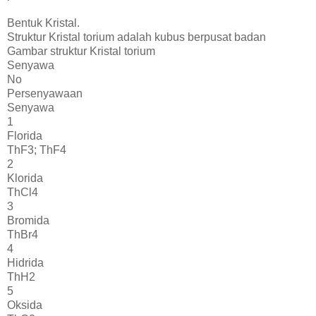
Bentuk Kristal.
Struktur Kristal torium adalah kubus berpusat badan
Gambar struktur Kristal torium
Senyawa
No
Persenyawaan
Senyawa
1
Florida
ThF3; ThF4
2
Klorida
ThCl4
3
Bromida
ThBr4
4
Hidrida
ThH2
5
Oksida