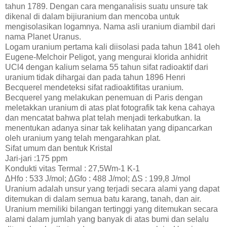
tahun 1789. Dengan cara menganalisis suatu unsure tak
dikenal di dalam bijiuranium dan mencoba untuk
mengisolasikan logamnya. Nama asli uranium diambil dari
nama Planet Uranus.
Logam uranium pertama kali diisolasi pada tahun 1841 oleh
Eugene-Melchoir Peligot, yang mengurai klorida anhidrit
UCl4 dengan kalium selama 55 tahun sifat radioaktif dari
uranium tidak dihargai dan pada tahun 1896 Henri
Becquerel mendeteksi sifat radioaktifitas uranium.
Becquerel yang melakukan penemuan di Paris dengan
meletakkan uranium di atas plat fotografik tak kena cahaya
dan mencatat bahwa plat telah menjadi terkabutkan. Ia
menentukan adanya sinar tak kelihatan yang dipancarkan
oleh uranium yang telah mengarahkan plat.
Sifat umum dan bentuk Kristal
Jari-jari :175 ppm
Kondukti vitas Termal : 27,5Wm-1 K-1
ΔHfo : 533 J/mol; ΔGfo : 488 J/mol; ΔS : 199,8 J/mol
Uranium adalah unsur yang terjadi secara alami yang dapat
ditemukan di dalam semua batu karang, tanah, dan air.
Uranium memiliki bilangan tertinggi yang ditemukan secara
alami dalam jumlah yang banyak di atas bumi dan selalu