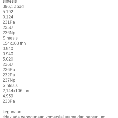
sintesis
396,1 abad
5.192
0.124
231Pa
235U
236Np
Sintesis
154x103 thn
0.940
0.940
5.020
236U
236Pu
232Pa
237Np
Sintesis
2,144x106 thn
4.959
233Pa
kegunaan
tidak ada penggunaan komersial utama dari neptunium,