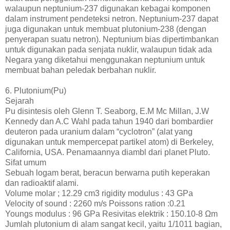
walaupun neptunium-237 digunakan kebagai komponen
dalam instrument pendeteksi netron. Neptunium-237 dapat
juga digunakan untuk membuat plutonium-238 (dengan
penyerapan suatu netron). Neptunium bias dipertimbankan
untuk digunakan pada senjata nuklir, walaupun tidak ada
Negara yang diketahui menggunakan neptunium untuk
membuat bahan peledak berbahan nuklir.
6. Plutonium(Pu)
Sejarah
Pu disintesis oleh Glenn T. Seaborg, E.M Mc Millan, J.W
Kennedy dan A.C Wahl pada tahun 1940 dari bombardier
deuteron pada uranium dalam “cyclotron” (alat yang
digunakan untuk mempercepat partikel atom) di Berkeley,
California, USA. Penamaannya diambl dari planet Pluto.
Sifat umum
Sebuah logam berat, beracun berwarna putih keperakan
dan radioaktif alami.
Volume molar ; 12.29 cm3 rigidity modulus : 43 GPa
Velocity of sound : 2260 m/s Poissons ration :0.21
Youngs modulus : 96 GPa Resivitas elektrik : 150.10-8 Ωm
Jumlah plutonium di alam sangat kecil, yaitu 1/1011 bagian,