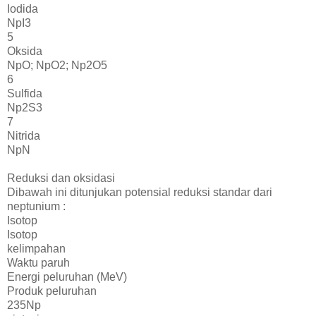
Iodida
NpI3
5
Oksida
NpO; NpO2; Np2O5
6
Sulfida
Np2S3
7
Nitrida
NpN
Reduksi dan oksidasi
Dibawah ini ditunjukan potensial reduksi standar dari
neptunium :
Isotop
Isotop
kelimpahan
Waktu paruh
Energi peluruhan (MeV)
Produk peluruhan
235Np