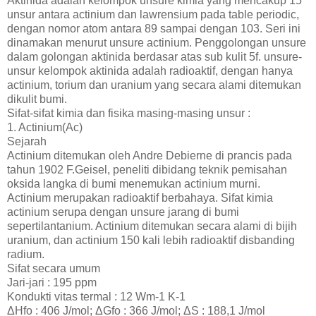
Aktinida adalah kelompok unsure kimia yang mencakup 15
unsur antara actinium dan lawrensium pada table periodic,
dengan nomor atom antara 89 sampai dengan 103. Seri ini
dinamakan menurut unsure actinium. Penggolongan unsure
dalam golongan aktinida berdasar atas sub kulit 5f. unsure-
unsur kelompok aktinida adalah radioaktif, dengan hanya
actinium, torium dan uranium yang secara alami ditemukan
dikulit bumi.
Sifat-sifat kimia dan fisika masing-masing unsur :
1. Actinium(Ac)
Sejarah
Actinium ditemukan oleh Andre Debierne di prancis pada
tahun 1902 F.Geisel, peneliti dibidang teknik pemisahan
oksida langka di bumi menemukan actinium murni.
Actinium merupakan radioaktif berbahaya. Sifat kimia
actinium serupa dengan unsure jarang di bumi
sepertilantanium. Actinium ditemukan secara alami di bijih
uranium, dan actinium 150 kali lebih radioaktif disbanding
radium.
Sifat secara umum
Jari-jari : 195 ppm
Kondukti vitas termal : 12 Wm-1 K-1
ΔHfo : 406 J/mol; ΔGfo : 366 J/mol; ΔS : 188,1 J/mol