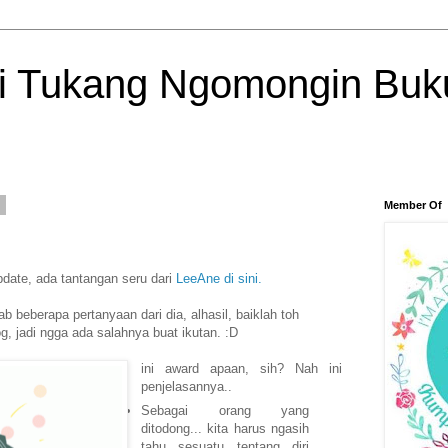
si Tukang Ngomongin Buk
2
Member Of
gupdate, ada tantangan seru dari
LeeAne di sini.
b beberapa pertanyaan dari dia, alhasil, baiklah toh
 jadi ngga ada salahnya buat ikutan. :D
ini award apaan, sih? Nah ini
penjelasannya..
Sebagai orang yang
ditodong... kita harus ngasih
tahu sesuatu tentang diri