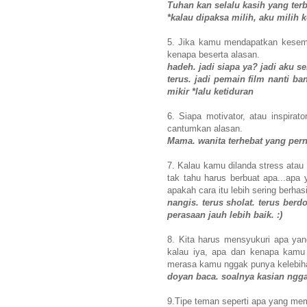
Tuhan kan selalu kasih yang terb
*kalau dipaksa milih, aku milih
5. Jika kamu mendapatkan kesemp
kenapa beserta alasan.
hadeh. jadi siapa ya? jadi aku s
terus. jadi pemain film nanti b
mikir *lalu ketiduran
6. Siapa motivator, atau inspirat
cantumkan alasan.
Mama. wanita terhebat yang pern
7. Kalau kamu dilanda stress atau
tak tahu harus berbuat apa...apa 
apakah cara itu lebih sering berha
nangis. terus sholat. terus berd
perasaan jauh lebih baik. :)
8. Kita harus mensyukuri apa yan
kalau iya, apa dan kenapa kamu
merasa kamu nggak punya kelebih
doyan baca. soalnya kasian ngg
9.Tipe teman seperti apa yang m