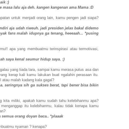
aik :)
 ke masa lalu aja deh. kangen kangenan ama Mama :D
atan untuk menjadi orang lain, kamu pengen jadi siapa?
endiri aja udah riweuh. jadi presiden jelas bakal didemo
anyak fans malah idupnya ga tenang, heeeaah... *pusing
ormu!! apa yang membuatmu terinspirasi atau termotivasi,
ah saya kenal seumur hidup saya. :)
 galau yang tiada tara, sampai kamu merasa putus asa dan
yang kerap kali kamu lakukan buat ngalahin perasaan itu.
sil atau malah kadang kala gagal?
oa. seringnya sih ga sukses berat, tapi bener bisa bikin
g kita miliki, apakah kamu sudah tahu kelebihanmu apa?
 menganggap itu kelebihanmu, kalau tidak kenapa kamu
an?
a semua orang doyan baca.. *plaaak
embuatmu nyaman ? kenapa?