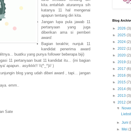
kita..entahlah aturannya sih
katanya 11 hal mengenai
apapun tentang diri kita.
Blog Archiv
Jangan lupa pula jawab 11
pertanyaan yang juga
►
2026
(3)
diberikan ama si pemberi
►
2025
(3)
award
.
►
2024
(2)
Bagian terakhir, nunjuk 11
►
2022
(1)
kandidat penerima award
ulitnya... buatku yang punya follower beberapa biji)
►
2020
(2)
gasi 11 pertanyaan buat 11 kandidat itu... (ini bagian
►
2019
(1)
a' apapun.. asyikkk!! \\(^_^)// )
►
2017
(6)
kunjungin blog yang udah diberi award , tapi... jangan
►
2016
(9)
►
2015
(7)
saya. emm..
►
2014
(9)
►
2013
(3)
▼
2012
(3
▼
Nove
dan Sate
Liebs
►
Juni
(
►
Mei
(