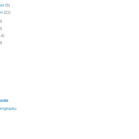
ari
(5)
ri
(21)
0)
8)
14)
9)
anila
 lengkapku