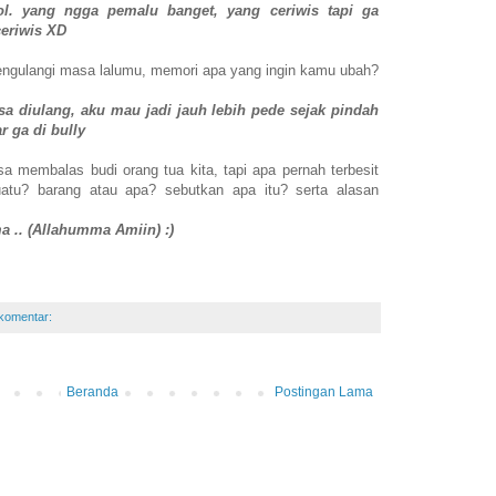
ol. yang ngga pemalu banget, yang ceriwis tapi ga
ceriwis XD
ngulangi masa lalumu, memori apa yang ingin kamu ubah?
isa diulang, aku mau jadi jauh lebih pede sejak pindah
r ga di bully
isa membalas budi orang tua kita, tapi apa pernah terbesit
atu? barang atau apa? sebutkan apa itu? serta alasan
a .. (Allahumma Amiin) :)
 komentar:
Beranda
Postingan Lama