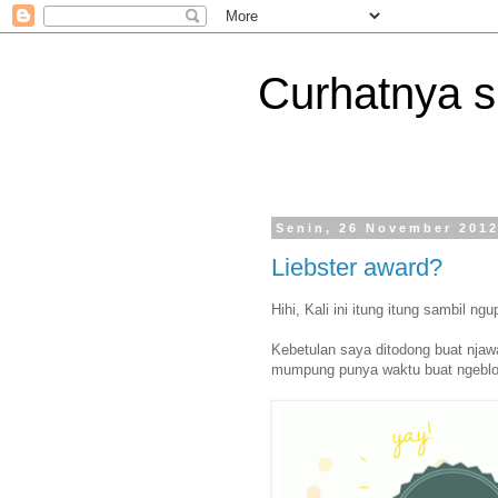
Curhatnya 
Senin, 26 November 201
Liebster award?
Hihi, Kali ini itung itung sambil n
Kebetulan saya ditodong buat njawa
mumpung punya waktu buat ngeblog,