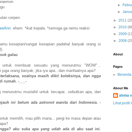
Doraemon
►
Febru
ggu
►
Janua
ulan cerpen.
►
2011
(2
►
2010
(8
eeAnn
. ehem. *ikat kepala. *semoga ga nemu reaksi
►
2009
(1
►
2008
(2
mu kesepian/sangat kesepian padahal banyak orang si
).
About
*sok galau
r untuk membuat sesuatu yang menurutmu "WOW"...
Pages
 juga orang banyak, jika iya apa...dan manfaatnya apa?
Beranda
terlaksana, soalnya masih dikit koleksinya, dan ngga
di rumah. -___-
About Me
 menurutmu mustahil untuk tercapai...sebutkan apa, dan
alvina v
jauh ini belum ada astronot wanita dari Indonesia. -
Lihat profil
ntuk memilih, mau pilih mana... pergi ke masa depan atau
napa?
ngga? aku suka apa yang udah ada di aku saat ini.