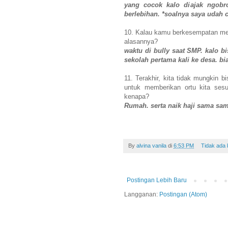
yang cocok kalo diajak ngobr
berlebihan. *soalnya saya udah 
10. Kalau kamu berkesempatan me
alasannya?
waktu di bully saat SMP. kalo b
sekolah pertama kali ke desa. bia
11. Terakhir, kita tidak mungkin b
untuk memberikan ortu kita sesu
kenapa?
Rumah. serta naik haji sama sam
By
alvina vanila
di
6:53 PM
Tidak ada
Postingan Lebih Baru
Langganan:
Postingan (Atom)