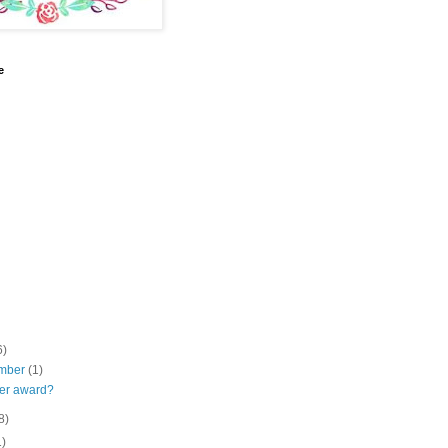
e
6)
mber
(1)
ter award?
8)
1)