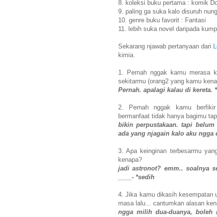
8. koleksi buku pertama : komik 
9. paling ga suka kalo disuruh nun
10. genre buku favorit : Fantasi
11. lebih suka novel daripada kump
Sekarang njawab pertanyaan dari
L
kimia.
1. Pernah nggak kamu merasa ka
sekitarmu (orang2 yang kamu kenal
Pernah. apalagi kalau di kereta. 
2. Pernah nggak kamu berfiki
bermanfaat tidak hanya bagimu tapi
bikin perpustakaan. tapi belum 
ada yang njagain kalo aku ngga 
3. Apa keinginan terbesarmu yang
kenapa?
jadi astronot? emm.. soalnya se
____- *sedih
4. Jika kamu dikasih kesempatan u
masa lalu... cantumkan alasan ke
ngga milih dua-duanya, boleh 