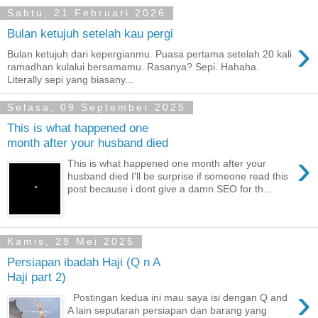
Sabtu, 21 Februari 2026
Bulan ketujuh setelah kau pergi
›
Bulan ketujuh dari kepergianmu. Puasa pertama setelah 20 kali
ramadhan kulalui bersamamu. Rasanya? Sepi. Hahaha.
Literally sepi yang biasany...
Selasa, 09 September 2025
This is what happened one
month after your husband died
›
This is what happened one month after your
husband died I'll be surprise if someone read this
post because i dont give a damn SEO for th...
Kamis, 29 Mei 2025
Persiapan ibadah Haji (Q n A
Haji part 2)
›
Postingan kedua ini mau saya isi dengan Q and
A lain seputaran persiapan dan barang yang