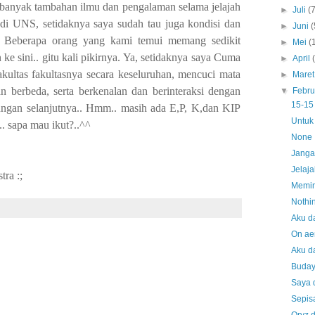
 banyak tambahan ilmu dan pengalaman selama jelajah
►
Juli
(
 di UNS, setidaknya saya sudah tau juga kondisi dan
►
Juni
(
. Beberapa orang yang kami temui memang sedikit
►
Mei
(
e sini.. gitu kali pikirnya. Ya, setidaknya saya Cuma
►
April
kultas fakultasnya secara keseluruhan, mencuci mata
►
Mare
berbeda, serta berkenalan dan berinteraksi dengan
▼
Febru
15-15
ungan selanjutnya.. Hmm.. masih ada E,P, K,dan KIP
Untuk
. sapa mau ikut?..^^
None
Janga
Jelaj
tra :;
Memi
Nothi
Aku da
On ae
Aku d
Buday
Saya 
Sepis