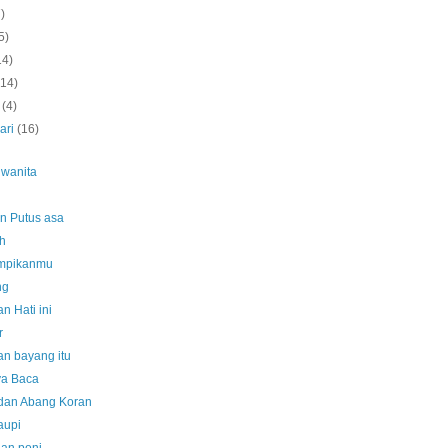
7)
5)
14)
(14)
t
(4)
ari
(16)
 wanita
n Putus asa
ah
mpikanmu
ng
n Hati ini
r
an bayang itu
a Baca
dan Abang Koran
aupi