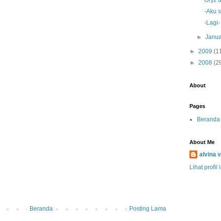
Oryz 
-Aku s
-Lagi-
►
Janua
►
2009
(1
►
2008
(2
About
Pages
Beranda
About Me
alvina v
Lihat profil
Beranda
Posting Lama