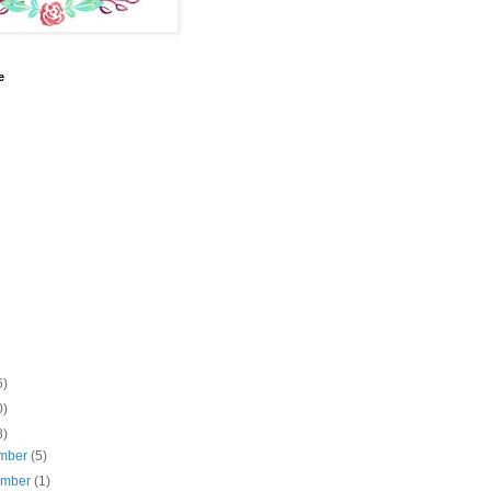
e
6)
0)
8)
mber
(5)
ember
(1)