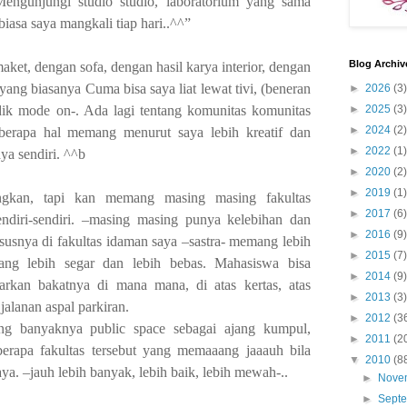
Mengunjungi studio studio, laboratorium yang sama
iasa saya mangkali tiap hari..^^”
Blog Archiv
aket, dengan sofa, dengan hasil karya interior, dengan
yang biasanya Cuma bisa saya liat lewat tivi, (beneran
►
2026
(3)
udik mode on-.
Ada
lagi tentang komunitas komunitas
►
2025
(3)
►
2024
(2)
erapa hal memang menurut saya lebih kreatif dan
►
2022
(1)
ya sendiri. ^^b
►
2020
(2)
►
2019
(1)
ngkan, tapi
kan
memang masing masing fakultas
►
2017
(6)
sendiri-sendiri. –masing masing punya kelebihan dan
►
2016
(9)
usnya di fakultas idaman saya –sastra- memang lebih
►
2015
(7)
ang lebih segar dan lebih bebas. Mahasiswa bisa
►
2014
(9)
rkan bakatnya di mana mana, di atas kertas, atas
►
2013
(3)
 jalanan aspal parkiran.
►
2012
(3
ng banyaknya public space sebagai ajang kumpul,
►
2011
(2
eberapa fakultas tersebut yang memaaang jaaauh bila
▼
2010
(8
ya. –jauh lebih banyak, lebih baik, lebih mewah-..
►
Nove
►
Sept