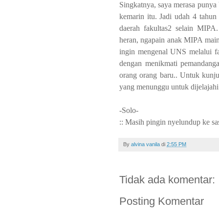
Singkatnya, saya merasa punya
kemarin itu. Jadi udah 4 tahun
daerah fakultas2 selain MIPA
heran, ngapain anak MIPA main k
ingin mengenal UNS melalui fa
dengan menikmati pemandangan 
orang orang baru.. Untuk kunj
yang menunggu untuk dijelajahi.
-Solo-
:: Masih pingin nyelundup ke sas
By
alvina vanila
di
2:55 PM
Tidak ada komentar:
Posting Komentar