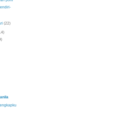
dan poni
endiri-
ri
(22)
14)
9)
anila
 lengkapku