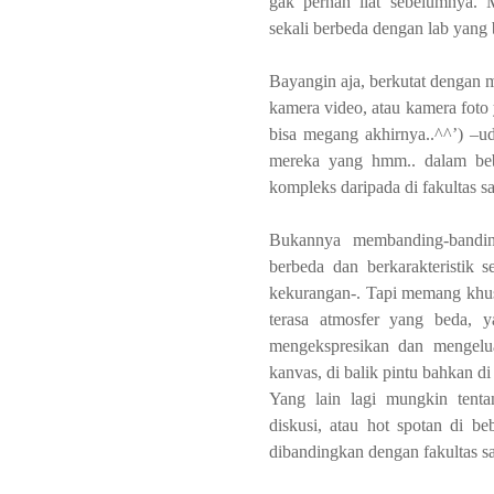
gak pernah liat sebelumnya. 
sekali berbeda dengan lab yang b
Bayangin aja, berkutat dengan m
kamera video, atau kamera foto 
bisa megang akhirnya..^^’) –
mereka yang hmm.. dalam beb
kompleks daripada di fakultas sa
Bukannya membanding-bandi
berbeda dan berkarakteristik 
kekurangan-. Tapi memang khus
terasa atmosfer yang beda, y
mengekspresikan dan mengelua
kanvas, di balik pintu bahkan
di
Yang lain lagi mungkin tenta
diskusi, atau hot spotan di b
dibandingkan dengan fakultas sa