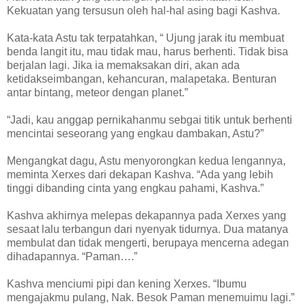
Kekuatan yang tersusun oleh hal-hal asing bagi Kashva.
Kata-kata Astu tak terpatahkan, “ Ujung jarak itu membuat
benda langit itu, mau tidak mau, harus berhenti. Tidak bisa
berjalan lagi. Jika ia memaksakan diri, akan ada
ketidakseimbangan, kehancuran, malapetaka. Benturan
antar bintang, meteor dengan planet.”
“Jadi, kau anggap pernikahanmu sebgai titik untuk berhenti
mencintai seseorang yang engkau dambakan, Astu?”
Mengangkat dagu, Astu menyorongkan kedua lengannya,
meminta Xerxes dari dekapan Kashva. “Ada yang lebih
tinggi dibanding cinta yang engkau pahami, Kashva.”
Kashva akhirnya melepas dekapannya pada Xerxes yang
sesaat lalu terbangun dari nyenyak tidurnya. Dua matanya
membulat dan tidak mengerti, berupaya mencerna adegan
dihadapannya. “Paman….”
Kashva menciumi pipi dan kening Xerxes. “Ibumu
mengajakmu pulang, Nak. Besok Paman menemuimu lagi.”