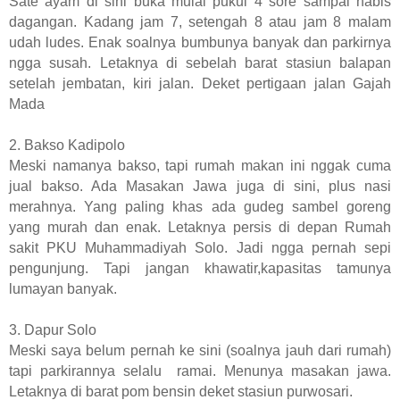
Sate ayam di sini buka mulai pukul 4 sore sampai habis
dagangan. Kadang jam 7, setengah 8 atau jam 8 malam
udah ludes. Enak soalnya bumbunya banyak dan parkirnya
ngga susah. Letaknya di sebelah barat stasiun balapan
setelah jembatan, kiri jalan. Deket pertigaan jalan Gajah
Mada
2. Bakso Kadipolo
Meski namanya bakso, tapi rumah makan ini nggak cuma
jual bakso. Ada Masakan Jawa juga di sini, plus nasi
merahnya. Yang paling khas ada gudeg sambel goreng
yang murah dan enak. Letaknya persis di depan Rumah
sakit PKU Muhammadiyah Solo. Jadi ngga pernah sepi
pengunjung. Tapi jangan khawatir,kapasitas tamunya
lumayan banyak.
3. Dapur Solo
Meski saya belum pernah ke sini (soalnya jauh dari rumah)
tapi parkirannya selalu ramai. Menunya masakan jawa.
Letaknya di barat pom bensin deket stasiun purwosari.