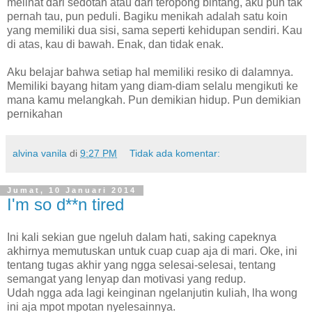
melihat dari sedotan atau dari teropong bintang, aku pun tak
pernah tau, pun peduli. Bagiku menikah adalah satu koin
yang memiliki dua sisi, sama seperti kehidupan sendiri. Kau
di atas, kau di bawah. Enak, dan tidak enak.
Aku belajar bahwa setiap hal memiliki resiko di dalamnya.
Memiliki bayang hitam yang diam-diam selalu mengikuti ke
mana kamu melangkah. Pun demikian hidup. Pun demikian
pernikahan
alvina vanila
di
9:27 PM
Tidak ada komentar:
Jumat, 10 Januari 2014
I'm so d**n tired
Ini kali sekian gue ngeluh dalam hati, saking capeknya
akhirnya memutuskan untuk cuap cuap aja di mari. Oke, ini
tentang tugas akhir yang ngga selesai-selesai, tentang
semangat yang lenyap dan motivasi yang redup.
Udah ngga ada lagi keinginan ngelanjutin kuliah, lha wong
ini aja mpot mpotan nyelesainnya.