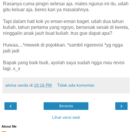
Rasanya cuma pingin selesai aja. males ngurus ini itu, udah
gitu keluar aja. beres kan ya masalahnya.
Tapi dalam hati kok yo eman-eman baget. udah dua tahun
kuliah, tahun pertama yang ngoyo, bersesak sesak di kereta,
ninggalin anak jauh buat kuliah. trus gue dapat apa?
Huwaa....*mewek di pojokkan. *sambil ngerevisi *yg ngga
jadi jadi
Bapak yang baik budi, ayolah saya sudah ngga mau revisi
lagi. x_x
alvina vanila
di
10:16 PM
Tidak ada komentar:
‹
›
Beranda
Lihat versi web
About Me