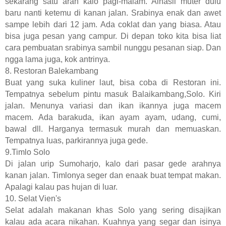
sekarang satu arah kalo pagi-malam. Alhasil muter dulu
baru nanti ketemu di kanan jalan. Srabinya enak dan awet
sampe lebih dari 12 jam. Ada coklat dan yang biasa. Atau
bisa juga pesan yang campur. Di depan toko kita bisa liat
cara pembuatan srabinya sambil nunggu pesanan siap. Dan
ngga lama juga, kok antrinya.
8. Restoran Balekambang
Buat yang suka kuliner laut, bisa coba di Restoran ini.
Tempatnya sebelum pintu masuk Balaikambang,Solo. Kiri
jalan. Menunya variasi dan ikan ikannya juga macem
macem. Ada barakuda, ikan ayam ayam, udang, cumi,
bawal dll. Harganya termasuk murah dan memuaskan.
Tempatnya luas, parkirannya juga gede.
9.Timlo Solo
Di jalan urip Sumoharjo, kalo dari pasar gede arahnya
kanan jalan. Timlonya seger dan enaak buat tempat makan.
Apalagi kalau pas hujan di luar.
10. Selat Vien's
Selat adalah makanan khas Solo yang sering disajikan
kalau ada acara nikahan. Kuahnya yang segar dan isinya