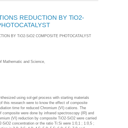
TIONS REDUCTION BY TiO2-
PHOTOCATALYST
CTION BY TiO2-SiO2 COMPOSITE PHOTOCATALYST
of Mathematic and Science,
esized using sol-gel process with starting materials
 this research were to know the effect of composite
diation time for reduced Chromium (VI) cations. The
 of composite were done by infrared spectroscopy (IR) and
romium (VI) reduction by composite TiO2-SiO2 were carried
-SiO2 concentration or the ratio Ti:Si were 1:0,1 ; 1:0,5 ;