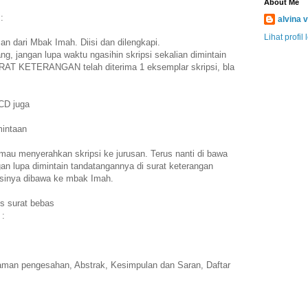
About Me
:
alvina v
Lihat profil
an dari Mbak Imah. Diisi dan dilengkapi.
ang, jangan lupa waktu ngasihin skripsi sekalian dimintain
URAT KETERANGAN telah diterima 1 eksemplar skripsi, bla
CD juga
mintaan
 mau menyerahkan skripsi ke jurusan. Terus nanti di bawa
ngan lupa dimintain tandatangannya di surat keterangan
ipsinya dibawa ke mbak Imah.
us surat bebas
 :
laman pengesahan, Abstrak, Kesimpulan dan Saran, Daftar