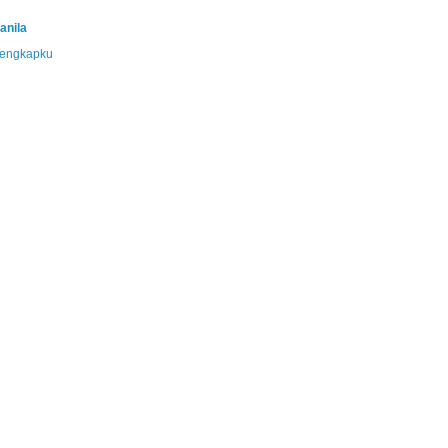
anila
 lengkapku