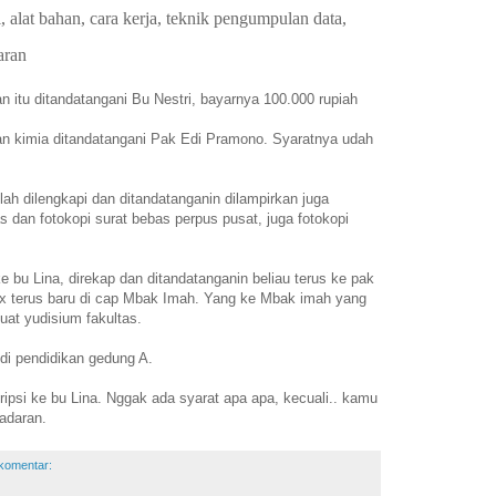
, alat bahan, cara kerja, teknik pengumpulan data,
aran
 itu ditandatangani Bu Nestri, bayarnya 100.000 rupiah
an kimia ditandatangani Pak Edi Pramono. Syaratnya udah
lah dilengkapi dan ditandatanganin dilampirkan juga
as dan fotokopi surat bebas perpus pusat, juga fotokopi
 bu Lina, direkap dan ditandatanganin beliau terus ke pak
1x terus baru di cap Mbak Imah. Yang ke Mbak imah yang
uat yudisium fakultas.
 di pendidikan gedung A.
kripsi ke bu Lina. Nggak ada syarat apa apa, kecuali.. kamu
adaran.
 komentar: