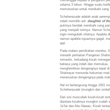
memenggal kepala si pengantin pe
selama 3 tahun. Hingga suatu keti
memutuskan untuk menikahi sang 
Scheherazade adalah anak peremp
indah memiliki arti:
daughter of the
putrinya hendak menikahi sang pan
yang menjadi istrinya. Namun Sche
ingin mengubah sifatnya. Apabila 
namun apabila tujuannya gagal, m
ajal.
Pada malam pernikahan mereka, S
menarik perhatian Pangeran Shahra
romantis, terkadang kisah menega
bahasa yang indah dan memukau. N
menghentikan dongengnya tepat di 
Shahrayar menunda hukuman mati ba
meneruskan dongengnya pada mala
Hal ini berlangsung hingga 1001 m
Scheherazade (mungkin dari sinilah
Dari sini muncullah kisah-kisah te
diantara kisahnya mungkin sudah se
Ja’far dan Abu Nawas, Kisah tent