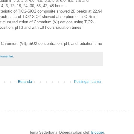
ution in 3,0; 3,5; 4,0; 4,5; 5,0; 5,5; 6,0; 6,5; 7,0 and
 4, 6, 12, 18, 24, 30, 36, 42, 48 hours.
teristic of TiO2-SiO2 composite showed 2 peaks at 22.94
acteristic of TiO2-SiO2 showed absorption of Ti-O-Si in
imum reduction of Chromium (VI) cations using TiO2-
osition, pH 3 and with 18 hours radiation times.
Chromium (VI), SiO2 concentration, pH, and radiation time
 komentar:
Beranda
Postingan Lama
Tema Sederhana. Diberdayakan oleh
Blogger
.