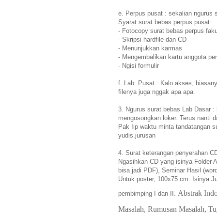
e. Perpus pusat : sekalian ngurus 
Syarat surat bebas perpus pusat:
- Fotocopy surat bebas perpus faku
- Skripsi hardfile dan CD
- Menunjukkan karmas
- Mengembalikan kartu anggota pe
- Ngisi formulir
f. Lab. Pusat : Kalo akses, biasany
filenya juga nggak apa apa.
3. Ngurus surat bebas Lab Dasar : 
mengosongkan loker. Terus nanti da
Pak Iip waktu minta tandatangan su
yudis.jurusan
4. Surat keterangan penyerahan CD
Ngasihkan CD yang isinya Folder Ab
bisa jadi PDF), Seminar Hasil (wo
Untuk poster, 100x75 cm. Isinya Ju
Abstrak Indo
pembimping I dan II.
Masalah, Rumusan Masalah, Tuju