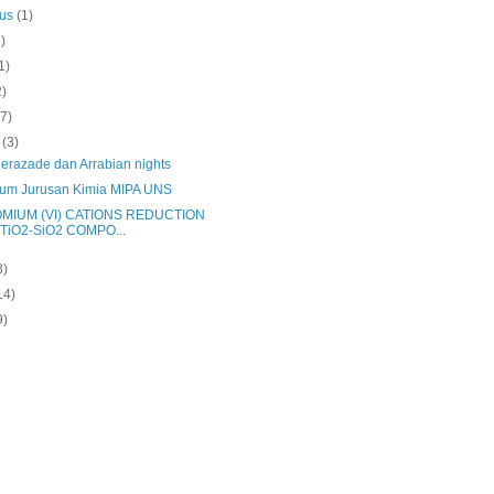
tus
(1)
1)
1)
2)
(7)
t
(3)
erazade dan Arrabian nights
ium Jurusan Kimia MIPA UNS
MIUM (VI) CATIONS REDUCTION
TiO2-SiO2 COMPO...
8)
14)
9)