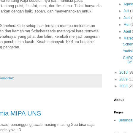
cerita tentang Raja sebelumnya dan manusia pada
►
Agus
entang puisi, filsafat, seni, dan ilmu-ilmu. Tidak hanya dia
sarkan dengan baik, sopan, dan menyenangkan untuk
►
Juli
(
►
Juni
(
►
Mei
(
 Scheherazade setiap hari ternyata mampu melunturkan
ran dan kemahiran Scheherazade merangkai kata ternyata
►
April
hrayar yang jahat dan lalim, kembali menjadi pangeran
▼
Mare
an penuh cinta kasih. Kisah sebanyak 1001 itu berakhir
Scheh
ng pangeran.
Yudis
CHRO
BY 
►
2010
(8
 komentar:
►
2009
(1
►
2008
(2
About
imia MIPA UNS
Pages
Beranda
, awas, penanggung jawab masing masing Sub bisa saja
ndiri yak. :D