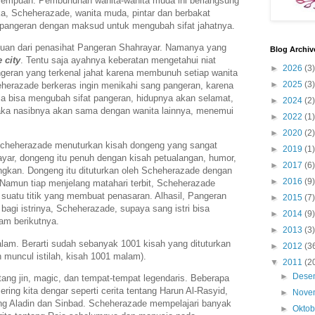
rempuan. Pembunuhan wanita-wanita muda ini berlangsung
ka, Scheherazade, wanita muda, pintar dan berbakat
pangeran dengan maksud untuk mengubah sifat jahatnya.
uan dari penasihat Pangeran Shahrayar. Namanya yang
Blog Archiv
 city
. Tentu saja ayahnya keberatan mengetahui niat
►
2026
(3)
geran yang terkenal jahat karena membunuh setiap wanita
►
2025
(3)
herazade berkeras ingin menikahi sang pangeran, karena
dia bisa mengubah sifat pangeran, hidupnya akan selamat,
►
2024
(2)
aka nasibnya akan sama dengan wanita lainnya, menemui
►
2022
(1)
►
2020
(2)
cheherazade menuturkan kisah dongeng yang sangat
►
2019
(1)
yar, dongeng itu penuh dengan kisah petualangan, humor,
►
2017
(6)
ngkan. Dongeng itu dituturkan oleh Scheherazade dengan
►
2016
(9)
amun tiap menjelang matahari terbit, Scheherazade
suatu titik yang membuat penasaran. Alhasil, Pangeran
►
2015
(7)
gi istrinya, Scheherazade, supaya sang istri bisa
►
2014
(9)
m berikutnya.
►
2013
(3)
alam. Berarti sudah sebanyak 1001 kisah yang dituturkan
►
2012
(3
 muncul istilah, kisah 1001 malam).
▼
2011
(2
►
Dese
ntang jin, magic, dan tempat-tempat legendaris. Beberapa
ring kita dengar seperti cerita tentang Harun Al-Rasyid,
►
Nove
ang Aladin dan Sinbad. Scheherazade mempelajari banyak
►
Okto