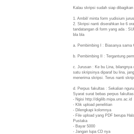
Kalau skripsi sudah siap dibagikan 
1. Ambil/ minta form yudisium jurus
2. Skripsi nanti diserahkan ke 6 or
tandatangan di form yang ada : S
bla bla
a. Pembimbing I : Biasanya sama 
b. Pembimbing II : Tergantung per
c. Jurusan : Ke bu Lina, bilangnya
satu skripsinya diparaf bu lina, ja
menerima skripsi. Terus nanti skr
d. Perpus fakultas : Sekalian ngur
Syarat surat bebas perpus fakultas
- Ngisi http://digilib.mipa.uns.ac.id
- Klik upload penelitian
- Dilengkapi kolomnya
- File upload yang PDF berupa Ha
Pustaka
- Bayar 5000
- Jangan lupa CD nya