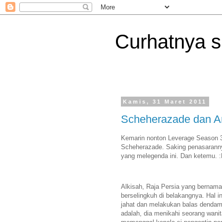
Curhatnya 
Kamis, 31 Maret 2011
Scheherazade dan Ar
Kemarin nonton Leverage Season 3
Scheherazade. Saking penasarannya
yang melegenda ini. Dan ketemu. :D
Alkisah, Raja Persia yang bernama
berselingkuh di belakangnya. Hal
jahat dan melakukan balas dendam. 
adalah, dia menikahi seorang wani