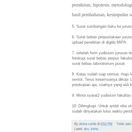
pemikiran, hipotesis, metodologi
hasil pembahasan, kesimpulan s
5. Surat sumbangan buku ke jurusan
6. Surat bebas perpustakaan jurus
upload penelitian di digilib MIPA.
7. setelah form yudisium jurusan te
fotokopi surat bebas perpus fakult
surat bebas laboratorium pusat.
8. Kalau sudah siap semua, maju ke
sentot. Terus kesemuanya dikopi 
potokopian aja, soalnya yang asli b
9. Minta syarat2 yudisium fakultas
10. Dilengkapi. Untuk ambil nilai s
sudah dinyatakan lulus waktu pend
By
alvina vanila
di
8:52 PM
Tidak ada
Label:
aku
,
kimia