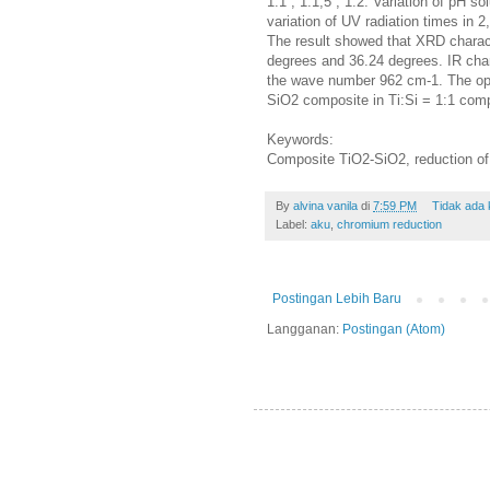
1:1 ; 1:1,5 ; 1:2. Variation of pH sol
variation of UV radiation times in 2,
The result showed that XRD charac
degrees and 36.24 degrees. IR char
the wave number 962 cm-1. The opt
SiO2 composite in Ti:Si = 1:1 comp
Keywords:
Composite TiO2-SiO2, reduction of 
By
alvina vanila
di
7:59 PM
Tidak ada
Label:
aku
,
chromium reduction
Postingan Lebih Baru
Langganan:
Postingan (Atom)