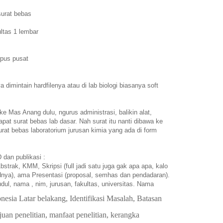
surat bebas
ltas 1 lembar
rpus pusat
a dimintain hardfilenya atau di lab biologi biasanya soft
ke Mas Anang dulu, ngurus administrasi, balikin alat,
pat surat bebas lab dasar. Nah surat itu nanti dibawa ke
rat bebas laboratorium jurusan kimia yang ada di form
 dan publikasi :
strak, KMM, Skripsi (full jadi satu juga gak apa apa, kalo
rdnya), ama Presentasi (proposal, semhas dan pendadaran).
dul, nama , nim, jurusan, fakultas, universitas. Nama
nesia Latar belakang, Identifikasi Masalah, Batasan
an penelitian, manfaat penelitian, kerangka