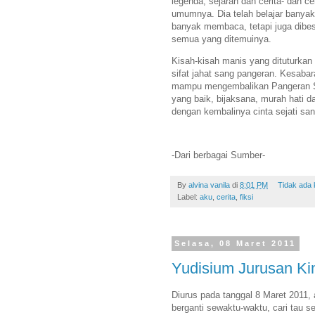
legenda, sejarah dan cerita- dan 
umumnya. Dia telah belajar banyak t
banyak membaca, tetapi juga dibe
semua yang ditemuinya.
Kisah-kisah manis yang dituturkan
sifat jahat sang pangeran. Kesaba
mampu mengembalikan Pangeran Sha
yang baik, bijaksana, murah hati d
dengan kembalinya cinta sejati sa
-Dari berbagai Sumber-
By
alvina vanila
di
8:01 PM
Tidak ada
Label:
aku
,
cerita
,
fiksi
Selasa, 08 Maret 2011
Yudisium Jurusan K
Diurus pada tanggal 8 Maret 2011
berganti sewaktu-waktu, cari tau se