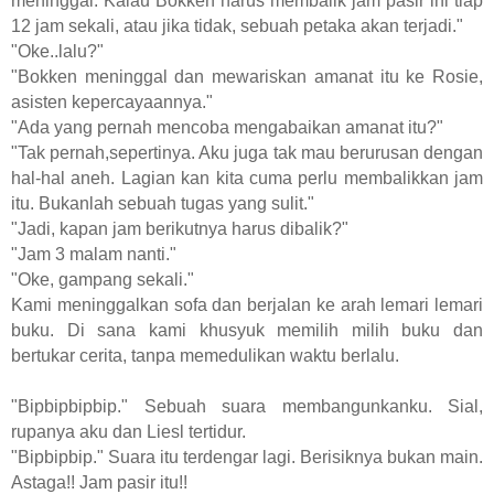
meninggal. Kalau Bokken harus membalik jam pasir ini tiap
12 jam sekali, atau jika tidak, sebuah petaka akan terjadi."
"Oke..lalu?"
"Bokken meninggal dan mewariskan amanat itu ke Rosie,
asisten kepercayaannya."
"Ada yang pernah mencoba mengabaikan amanat itu?"
"Tak pernah,sepertinya. Aku juga tak mau berurusan dengan
hal-hal aneh. Lagian kan kita cuma perlu membalikkan jam
itu. Bukanlah sebuah tugas yang sulit."
"Jadi, kapan jam berikutnya harus dibalik?"
"Jam 3 malam nanti."
"Oke, gampang sekali."
Kami meninggalkan sofa dan berjalan ke arah lemari lemari
buku. Di sana kami khusyuk memilih milih buku dan
bertukar cerita, tanpa memedulikan waktu berlalu.
"Bipbipbipbip." Sebuah suara membangunkanku. Sial,
rupanya aku dan Liesl tertidur.
"Bipbipbip." Suara itu terdengar lagi. Berisiknya bukan main.
Astaga!! Jam pasir itu!!