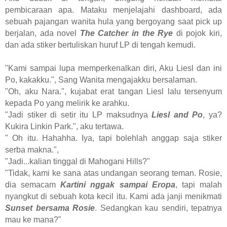
pembicaraan apa. Mataku menjelajahi dashboard, ada
sebuah pajangan wanita hula yang bergoyang saat pick up
berjalan, ada novel
The Catcher in the Rye
di pojok kiri,
dan ada stiker bertuliskan huruf LP di tengah kemudi.
"Kami sampai lupa memperkenalkan diri, Aku Liesl dan ini
Po, kakakku.", Sang Wanita mengajakku bersalaman.
"Oh, aku Nara.", kujabat erat tangan Liesl lalu tersenyum
kepada Po yang melirik ke arahku.
"Jadi stiker di setir itu LP maksudnya
Liesl and Po
, ya?
Kukira Linkin Park.", aku tertawa.
" Oh itu. Hahahha. Iya, tapi bolehlah anggap saja stiker
serba makna.",
"Jadi...kalian tinggal di Mahogani Hills?"
"Tidak, kami ke sana atas undangan seorang teman. Rosie,
dia semacam
Kartini nggak sampai Eropa
, tapi malah
nyangkut di sebuah kota kecil itu. Kami ada janji menikmati
Sunset bersama Rosie
. Sedangkan kau sendiri, tepatnya
mau ke mana?"