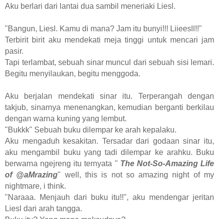
Aku berlari dari lantai dua sambil meneriaki Liesl.
"Bangun, Liesl. Kamu di mana? Jam itu bunyi!!! Liieesll!!"
Terbirit birit aku mendekati meja tinggi untuk mencari jam
pasir.
Tapi terlambat, sebuah sinar muncul dari sebuah sisi lemari.
Begitu menyilaukan, begitu menggoda.
Aku berjalan mendekati sinar itu. Terperangah dengan
takjub, sinarnya menenangkan, kemudian berganti berkilau
dengan warna kuning yang lembut.
"Bukkk" Sebuah buku dilempar ke arah kepalaku.
Aku mengaduh kesakitan. Tersadar dari godaan sinar itu,
aku mengambil buku yang tadi dilempar ke arahku. Buku
berwarna ngejreng itu ternyata "
The Not-So-Amazing Life
of @aMrazing
" well, this is not so amazing night of my
nightmare, i think.
"Naraaa. Menjauh dari buku itu!!", aku mendengar jeritan
Liesl dari arah tangga.