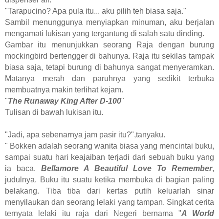
"Tarapucino? Apa pula itu... aku pilih teh biasa saja."
Sambil menunggunya menyiapkan minuman, aku berjalan
mengamati lukisan yang tergantung di salah satu dinding.
Gambar itu menunjukkan seorang Raja dengan burung
mockingbird bertengger di bahunya. Raja itu sekilas tampak
biasa saja, tetapi burung di bahunya sangat menyeramkan.
Matanya merah dan paruhnya yang sedikit terbuka
membuatnya makin terlihat kejam.
"
The Runaway King After D-100
"
Tulisan di bawah lukisan itu.
"Jadi, apa sebenarnya jam pasir itu?",tanyaku.
" Bokken adalah seorang wanita biasa yang mencintai buku,
sampai suatu hari keajaiban terjadi dari sebuah buku yang
ia baca.
Bellamore A Beautiful Love To Remember
,
judulnya. Buku itu suatu ketika membuka di bagian paling
belakang. Tiba tiba dari kertas putih keluarlah sinar
menyilaukan dan seorang lelaki yang tampan. Singkat cerita
ternyata lelaki itu raja dari Negeri bernama "
A World