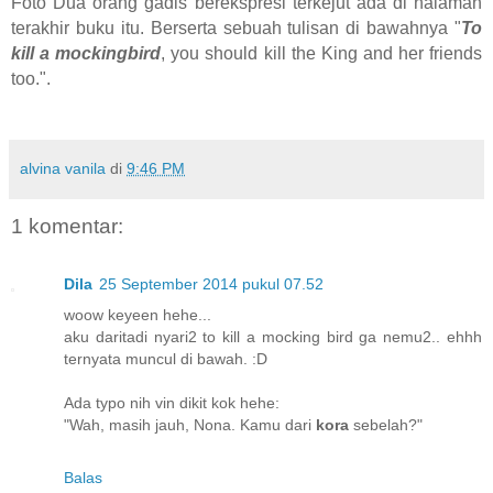
Foto Dua orang gadis berekspresi terkejut ada di halaman
terakhir buku itu. Berserta sebuah tulisan di bawahnya "
To
kill a mockingbird
, you should kill the King and her friends
too.".
alvina vanila
di
9:46 PM
1 komentar:
Dila
25 September 2014 pukul 07.52
woow keyeen hehe...
aku daritadi nyari2 to kill a mocking bird ga nemu2.. ehhh
ternyata muncul di bawah. :D
Ada typo nih vin dikit kok hehe:
"Wah, masih jauh, Nona. Kamu dari
kora
sebelah?"
Balas