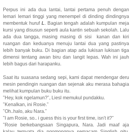
Perpus ini ada dua lantai, lantai pertama penuh dengan
lemari lemari tinggi yang menempel di dinding dindingnya
membentuk huruf
L
. Bagian tengah adalah kumpulan meja
kursi yang disusun seperti aula kantin sebuah sekolah. Lalu
ada dua tangga, masing masing di sisi kanan dan kiri
ruangan dan keduanya menuju lantai dua yang pastinya
lebih banyak buku. Di bagian atap ada lukisan lukisan tiga
dimensi tentang awan biru dan langit lepas. Wah ini jauh
lebih bagus dari harapanku.
Saat itu suasana sedang sepi, kami dapat mendengar deru
mesin pendingin ruangan dan sejenak aku merasa bahagia
melihat kumpulan buku buku itu.
"Hey, kok ngelamun?", Liesl memukul pundakku.
"Kenalkan, ini Rosie."
"Oh..halo, aku Nara."
"I am Rosie, so.. i guess this is your first time, isn't it?"
"Rosie berkebangsaan Singapura, Nara. Jadi maaf aja
kalau ternyata dia ngomongnya semacam Singlish gitu.