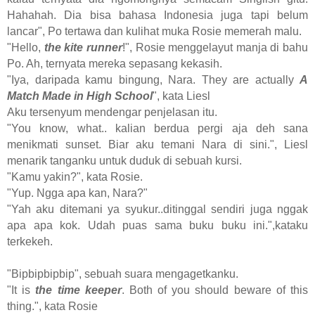
Hahahah. Dia bisa bahasa Indonesia juga tapi belum
lancar", Po tertawa dan kulihat muka Rosie memerah malu.
"Hello,
the kite runner
!", Rosie menggelayut manja di bahu
Po. Ah, ternyata mereka sepasang kekasih.
"Iya, daripada kamu bingung, Nara. They are actually
A
Match Made in High School
", kata Liesl
Aku tersenyum mendengar penjelasan itu.
"You know, what.. kalian berdua pergi aja deh sana
menikmati sunset. Biar aku temani Nara di sini.", Liesl
menarik tanganku untuk duduk di sebuah kursi.
"Kamu yakin?", kata Rosie.
"Yup. Ngga apa kan, Nara?"
"Yah aku ditemani ya syukur..ditinggal sendiri juga nggak
apa apa kok. Udah puas sama buku buku ini.",kataku
terkekeh.
"Bipbipbipbip", sebuah suara mengagetkanku.
"It is
the time keeper
. Both of you should beware of this
thing.", kata Rosie