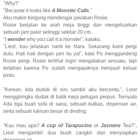
"Why?"
"Because it looks like
A Monster Calls
."
Aku makin bingung mendengar jawaban Rosie.
Rosie berjalan ke arah meja tinggi dan mengeluarkan
sebuah jam pasir setinggi sekitar 20 cm.
"I
wonder
why you call it a monster", kataku.
"Liesl, kau jelaskan nanti ke Nara. Sekarang kami pergi
dulu. Hati hati dengan jam itu ya!", kata Po menggandeng
Rosie pergi. Rosie terlihat ingin mengatakan sesuatu, tapi
tertahan karena Po sudah mengajaknya menjauh keluar
pintu.
"Kemari, kita duduk di sini sambil aku bercerita.", Liesl
menggiringku duduk di balik meja petugas perpus. Ternyata
Ada tiga buah sofa di sana, sebuah kulkas, dispenser air,
serta sebuah lukisan besar di dinding.
"Kau mau apa?
A cup of Tarapucino
or
Jasmine
Tea?",
Liesl mengambil dua buah cangkir dan menyiapkan
dispenser air.