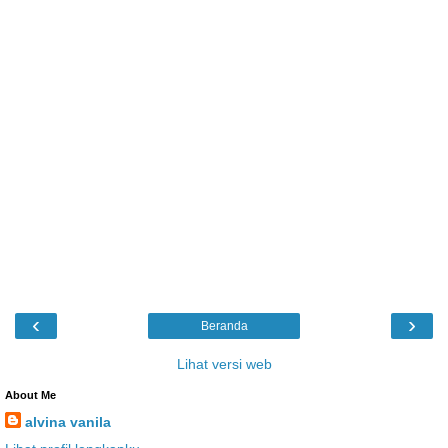
‹
›
Beranda
Lihat versi web
About Me
alvina vanila