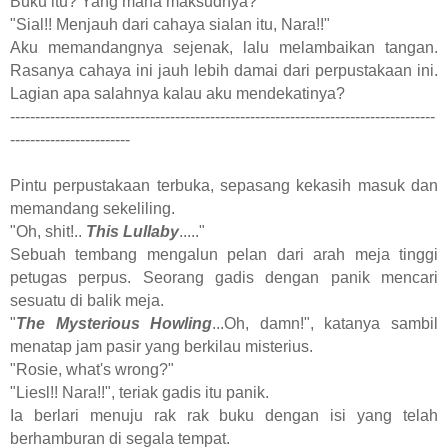
Buku itu? Yang mana maksudnya?
"Sial!! Menjauh dari cahaya sialan itu, Nara!!"
Aku memandangnya sejenak, lalu melambaikan tangan.
Rasanya cahaya ini jauh lebih damai dari perpustakaan ini.
Lagian apa salahnya kalau aku mendekatinya?
-------------------------------------------------------------------------------------
------------------------
Pintu perpustakaan terbuka, sepasang kekasih masuk dan
memandang sekeliling.
"Oh, shit!..
This Lullaby
....."
Sebuah tembang mengalun pelan dari arah meja tinggi
petugas perpus. Seorang gadis dengan panik mencari
sesuatu di balik meja.
"
The Mysterious Howling
...Oh, damn!", katanya sambil
menatap jam pasir yang berkilau misterius.
"Rosie, what's wrong?"
"Liesl!! Nara!!", teriak gadis itu panik.
Ia berlari menuju rak rak buku dengan isi yang telah
berhamburan di segala tempat.