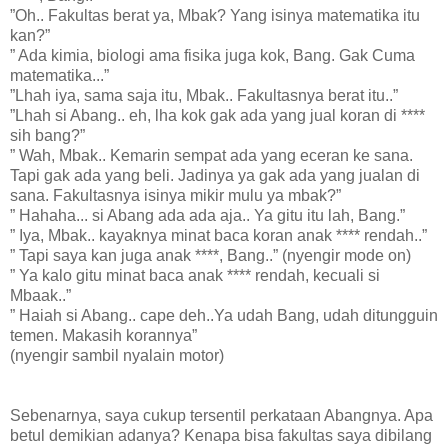
”Oh.. Fakultas berat ya, Mbak? Yang isinya matematika itu
kan?”
” Ada kimia, biologi ama fisika juga kok, Bang. Gak Cuma
matematika...”
”Lhah iya, sama saja itu, Mbak.. Fakultasnya berat itu..”
”Lhah si Abang.. eh, lha kok gak ada yang jual koran di ****
sih bang?”
” Wah, Mbak.. Kemarin sempat ada yang eceran ke sana.
Tapi gak ada yang beli. Jadinya ya gak ada yang jualan di
sana. Fakultasnya isinya mikir mulu ya mbak?”
” Hahaha... si Abang ada ada aja.. Ya gitu itu lah, Bang.”
” Iya, Mbak.. kayaknya minat baca koran anak **** rendah..”
” Tapi saya kan juga anak ****, Bang..” (nyengir mode on)
” Ya kalo gitu minat baca anak **** rendah, kecuali si
Mbaak..”
” Haiah si Abang.. cape deh..Ya udah Bang, udah ditungguin
temen. Makasih korannya”
(nyengir sambil nyalain motor)
Sebenarnya, saya cukup tersentil perkataan Abangnya. Apa
betul demikian adanya? Kenapa bisa fakultas saya dibilang