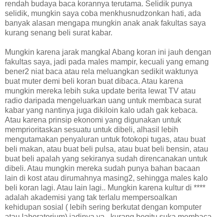
rendah budaya baca korannya terutama. Selidik punya
selidik, mungkin saya coba menkhusnudzonkan hati, ada
banyak alasan mengapa mungkin anak anak fakultas saya
kurang senang beli surat kabar.
Mungkin karena jarak mangkal Abang koran ini jauh dengan
fakultas saya, jadi pada males mampir, kecuali yang emang
bener2 niat baca atau rela meluangkan sedikit waktunya
buat muter demi beli koran buat dibaca. Atau karena
mungkin mereka lebih suka update berita lewat TV atau
radio daripada mengeluarkan uang untuk membaca surat
kabar yang nantinya juga dikiloin kalo udah gak kebaca.
Atau karena prinsip ekonomi yang digunakan untuk
memprioritaskan sesuatu untuk dibeli, alhasil lebih
mengutamakan penyaluran untuk fotokopi tugas, atau buat
beli makan, atau buat beli pulsa, atau buat beli bensin, atau
buat beli apalah yang sekiranya sudah direncanakan untuk
dibeli. Atau mungkin mereka sudah punya bahan bacaan
lain di kost atau dirumahnya masing2, sehingga males kalo
beli koran lagi. Atau lain lagi.. Mungkin karena kultur di ****
adalah akademisi yang tak terlalu mempersoalkan
kehidupan sosial ( lebih sering berkutat dengan komputer
atau laboratorium) jadinya ya.. kurang begitu suka membaca