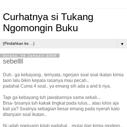
Curhatnya si Tukang
Ngomongin Buku
▼
Selasa, 06 Januari 2009
sebellll
Duh.. ga kebayang.. ternyata, ngerjain soal soal ikatan kimia
taon lalu bikin kepala rasanya mau pecah..
padahal Cuma 4 soal.. ya emang sih ada a and b nya.
Tapi ga kebayang tuh jawabannya sama sekali...
Bisa- bisanya tuh kakak tingkat pada lulus... atau lolos aja
kali ya? Soalnya sebagian besar emang pada nyerah kalo
ditanyain soal ikatan..
Ni udah ngeluarin kitab padahal... mulai dari kimia modern...